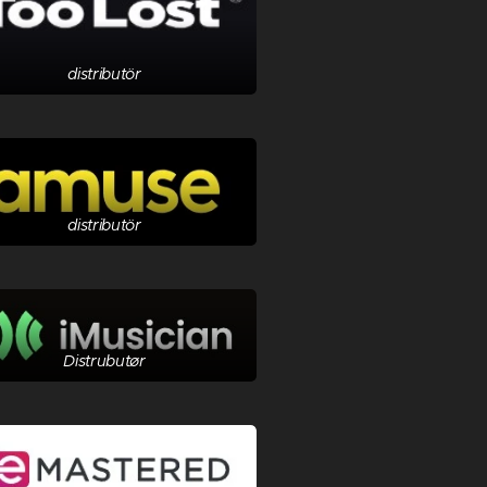
distributör
distributör
Distrubutør