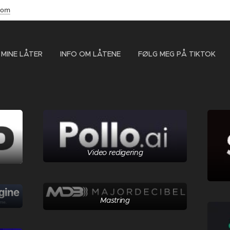
com
 MINE LÅTER
INFO OM LÅTENE
FØLG MEG PÅ TIKTOK
Video redigering
Mastring