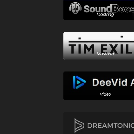
Mastring
Mastring
Video