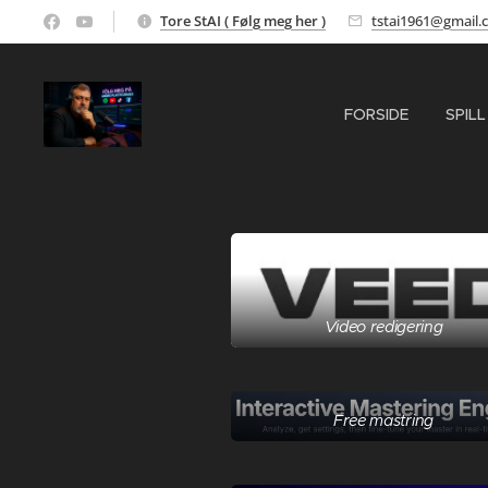
Tore StAI ( Følg meg her )
tstai1961@gmail.
FORSIDE
SPILL
Video redigering
Free mastring