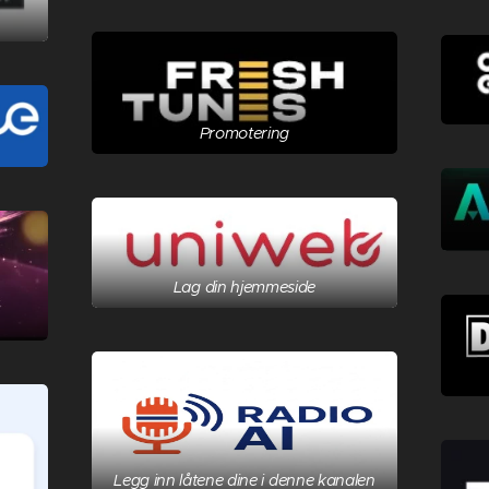
Promotering
Lag din hjemmeside
Legg inn låtene dine i denne kanalen